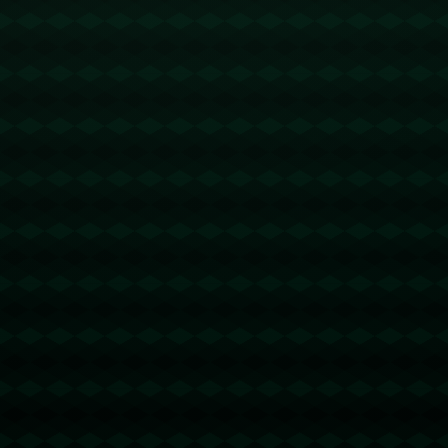
客场击败孟菲斯灰熊时，这场比
旺财28：[NBA]亚历山大36+9 雷
赛无疑成为了一场令人瞩目的赛
霆战胜.
事。本文将深入分析这...
**[NBA]亚历山大36+9 雷霆战
胜：新核心引领球队未来** 在刚
刚结束的一场NBA比赛中，俄克
609
2025-06-18
拉荷马城雷霆队凭借谢伊·吉尔吉
斯-亚历山大（Shai Gilgeous-
高兴坏了！斯凯利英格兰首秀破
Alexande...
门，姐姐和奶奶在看台拥抱庆祝.
**高兴坏了！斯凯利英格兰首秀
破门，姐姐和奶奶在看台拥抱庆
祝** 在足球的世界里，首秀总是
619
2025-06-04
充满故事，它不仅代表球员的成
长，也承载了无数人的期盼与情
德国羽毛球公开赛 我国男单骆建
感。而英格兰新星斯凯利
佑闯入决赛.
（Sophie Skel...
**德国羽毛球公开赛：我国男单
骆建佑闯入决赛** 每年一度的**
德国羽毛球公开赛**不仅是羽毛
547
2025-05-26
球界的盛事，更是众多羽球健将