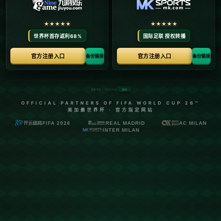
潮澎湃，而当这些关键时刻由球
U19男足新一期名单公布 节后远
星上演，往往会成为经典回忆。
赴沙特拉练备战.
本篇文...
**U19男足新一期名单公布：节后
远赴沙特拉练备战** 在国内足球
发展的关键阶段，青训的成败直
1555
2025-09-05
接关系到未来国家队的实力和发
展。近日，**U19男足新一期名单
旺财28官方网站：...岁卡戴珊为何
**正式公布，为接下来节后赴沙
对东契奇主动示爱？东契奇妈妈
特进行...
回应_成为了_....
**岁卡戴珊为何对东契奇主动示
爱？东契奇妈妈回应_成为了_网
友关注焦点** 近年来，NBA球场
1502
2025-09-03
上的明星球员不仅吸引了众多球
迷的目光，还逐渐成了娱乐圈名
巴黎大师赛 ｜ 德约科维奇第七次
人们讨论的话题。近日，**东契
捧杯 总冠军数逼近费德勒北京青
奇**，这位...
年报客户端.
**巴黎大师赛 | 德约科维奇第七次
捧杯 总冠军数逼近费德勒** 在刚
刚落幕的2023年巴黎大师赛上，
1535
2025-07-12
网坛传奇诺瓦克·德约科维奇再次