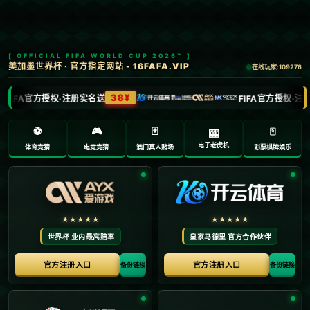
首页
德甲
分类：
德甲
旺财28大舞台 - 旺财28游戏 - 有梦你就来 为德甲球迷提供
最新的赛事动态和战术分析，帮助您更好地掌握球队的表
现与实力。
[NBA]福克斯突破急停 撤步跳投
送上准绝杀.
**[NBA]福克斯突破急停 撤步跳
投送上准绝杀：一场扣人心弦的
英雄时刻** 在NBA赛场上，每一
1595
2025-09-06
次关键时刻的得分都能让观众心