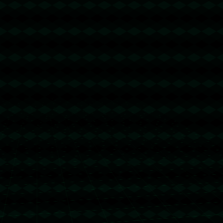
发布评论
暂时没有评论，来抢沙发吧~
关注我们