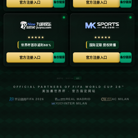
![](image_url1)
**比赛综述**
本菲卡与阿贾克斯的对决始终充满火药味，两队在中
场展开了激烈争夺。阿贾克斯因其快速的攻防转换和
出色的配合，一直保持着较高的控球率。全场比赛
中，阿莱的出色表现成为比赛亮点。他在前场的灵活
跑位以及精准的射门，帮助阿贾克斯率先打破僵局。
但*本菲卡*也迅速调整战术，通过几个妙传和精准的反
击扳平比分。
**阿莱的影响力**旺财28