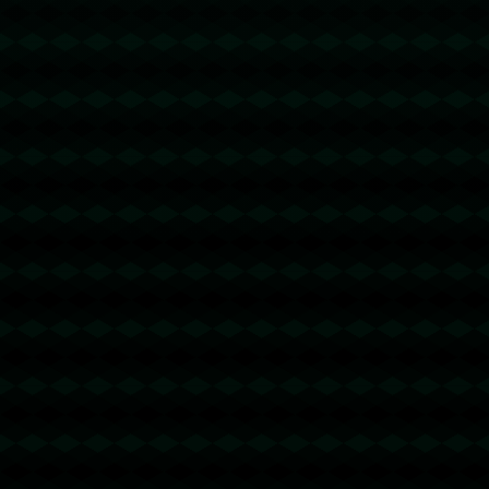
表现出色！王俊杰投篮11中7，得到20分5板3助.
1673
2025 / 09 / 24
发表评论