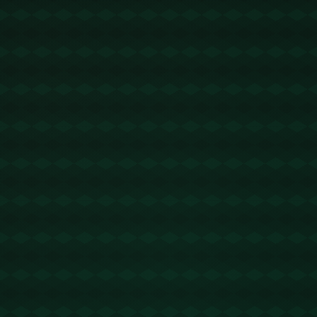
致命反击，终于让比赛比分保持平衡。本菲卡在边路
的突破和中场的连接组合，为他们创造了数次射门机
会，显示出良好的团队默契和执行力。
**案例分析：双边防线**
案例分析显示，本菲卡对待阿贾克斯的两翼战术进行
了有效的针对性布防。阿贾克斯惯于利用双边路快速
穿插和传中，而本菲卡通过增加边后卫的覆盖范围，
同时要求中场协助封堵传中路线，从而削弱了阿贾克
斯边路进攻的威力。这样的**战术调整**为本菲卡取得
平局奠定了基础，并在一定程度上抑制了阿贾克斯的
进攻节奏。
**结论**