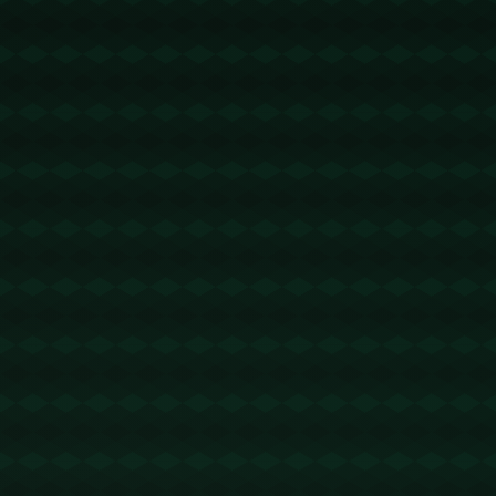
阿莱在这场比赛中再次证明了自己是阿贾克斯前线不
可或缺的一环。他迄今为止在本赛季欧冠赛中已多次
进球，这不仅增加了他的个人荣誉，也为阿贾克斯带
来了更多的胜机。阿莱利用自己的身体优势和灵活
性，在禁区内多次创造出绝佳的破门机会。这种高效
的进攻表现，是**阿贾克斯**队伍战术的重要组成。
![](image_url2)
**战术分析**
从战术上看，*本菲卡*依赖坚固的防守反击策略。面对
阿贾克斯快速多变的进攻路线，他们的后防线显得略
显吃力，但通过中场球员的积极回防和终场前的几次