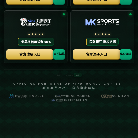
杨激动得泪流满面*, 他的坚韧和毅力让人倍感动容。
**孙杨复出的意义**
孙杨此次复出，不仅对他个人意义重大，更是对整个**
中国游泳队**的莫大激励。由于过往的辉煌战绩，孙杨
的每一次比赛都牵动着无数游泳爱好者的心。复出后
的首秀，他选择了400米自由泳，这也是他最擅长的项
目之一。比赛过程中，他展现出了极强的竞争力，最
终摘得桂冠。
**胜利背后的故事**
在备战的过程中，孙杨面对的不仅是身体上的挑战，
更有心理上的重压。他曾因种种原因暂别赛场，如今