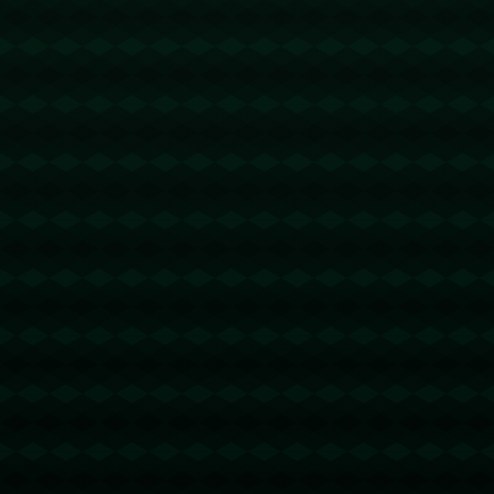
旺财28：雪上加霜林良铭“爆头”对手被直红罚下，国足少打一
人！.
1369
2025 / 09 / 26
旺财28：输球怪环境？小特最新采访吐槽决赛母球很诡异：.
1569
2025 / 09 / 25