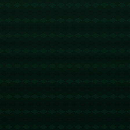
上一篇:
下一篇:
孙杨出战!2024全国夏
孙杨本周日正式复出比
季游泳锦标赛时间地点
赛,将亮相全国夏季游
／赛程表／直播平台
泳锦标赛
相关文章