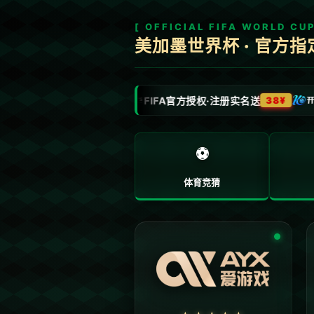
首页
中超
首页
德甲
文章正文
体育CBA季前赛：无缘
Ry3mYIM0l77yV0nv
**前言：**
在10月的凉爽秋日中，篮球迷们的目光纷纷聚
以75-81不敌吉林男篮，未能实现连胜。然而
少看点。此次比赛折射出两队在新赛季备战中的
**山东高速男篮的表现解析**