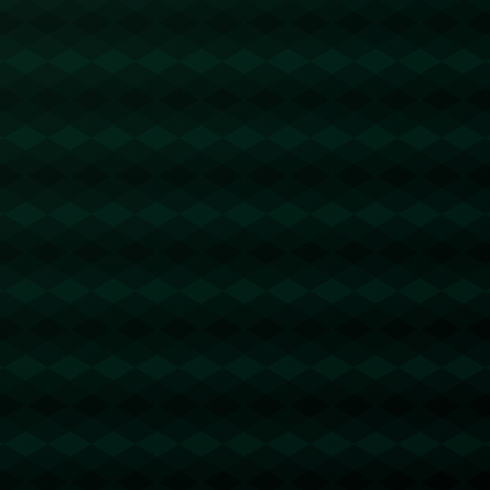
谈滕哈赫：他会更强大
2025-09-22
194
回归 成绩
每体：孔德已连续99次
出场，其中为巴萨出场
2025-09-20
120
81次取得