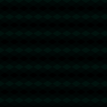
发布评论
暂时没
关注我们
联系我
旺财28大舞