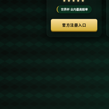
首先，山东高速男篮全场比赛展现了不错的拼搏精
可寻。**在比赛的上半场，山东队一度通过灵
而，球队在第三节开始出现下滑，进攻节奏被打
板控制和三分命中率稍显不足，这也是他们在后
**吉林男篮的战术成功**
反观吉林男篮，他们的胜利得益于相对稳健的战
人技术与团队协作的优势，尤其是在下半场，凭
以对对手进攻核心的有效限制和关键时刻的得分
**焦点球员的表现**
此次比赛，双方球员的表现成为不可忽视的亮点