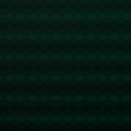
如有疑问，请联系我们
442.html
下一篇:
克福建
旺财28官方网站：体育CBA季前赛：杰尔曼26分 青岛
83-77战胜深圳