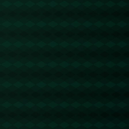
援
旺财28：雪上加霜林良
。
铭“爆头”对手被直红罚
2025-09-26
69
下，国足
旺财28：输球怪环境？
会
小特最新采访吐槽决赛
战
2025-09-25
129
母球很诡异
表现出色！王俊杰投篮
过
11中7，得到20分5板3
2025-09-24
172
助.
情
旺财28：网球——墨西
哥公开赛：中岛布兰登
7个
2025-09-23
180
晋级半决赛
旺财28官方网站：瓜帅