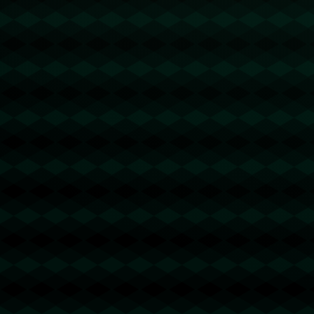
旺财28：雪上加霜林良铭“爆头”对手被
旺财28：
直红罚下，国足少打一人！.
槽决赛母球
1353
2025 / 09 / 26
1555
发表评论