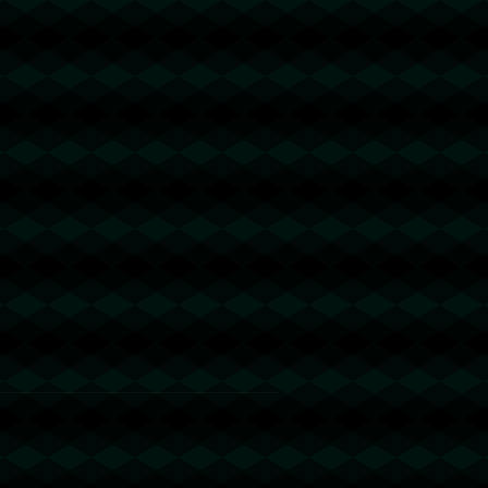
旺财28游戏 - 有梦你就来