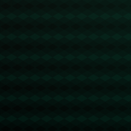
转载请注明出处：
Ry3mYIM0l77yV0nv，
本文地址：
https://www.28wangcai.com/post/
分享：
上一篇:
体育CBA季前赛：收获三连胜 广东队85-83力
队
相关文章