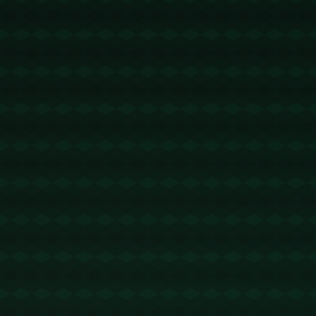
在与莱比锡的两回合较量中，**利物浦**的表现可以说
是无可挑剔。进攻端，球队核心前锋与中场的密切配
合，使得利物浦多次形成有效攻门。*此役，锋线上的
萨拉赫和马内多次打穿对手防线，给对方带来了极大
的防守压力。*
利物浦的防守同样稳固，由范戴克领衔的后防线展现
出色的拦截和解围能力。有赖于门将阿利松的稳定发
挥，让对手数次射门无功而返，这成为利物浦双杀成
功的重要保障。**稳定的后防线**，为球队的胜利打下
了坚实的基础。
![范戴克在比赛中](https://example.com/van-dijk-
match.jpg)