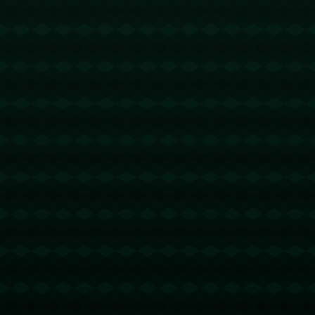
旺财28：雪上加霜林良铭“爆头”对手被直红罚下，国足少打一
人！.
1366
2025 / 09 / 26