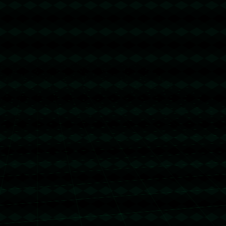
发布评论
暂时没有评论，来抢沙发吧~
关注我们