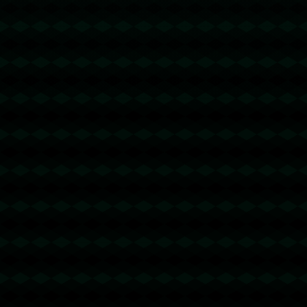
表现出色！王俊杰投篮11中7，得到20分5板3助.
1683
2025 / 09 / 24
发表评论