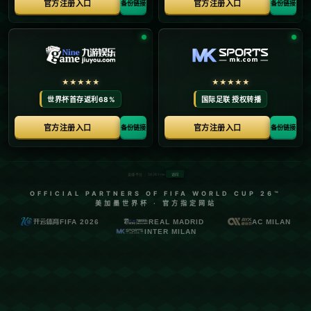
![利物浦庆祝进球](https://example.com/liverpool-
goal-celebration.jpg)旺财28
### 欧冠之路：利物浦的辉煌战绩
**利物浦足球俱乐部**自成立以来便以其辉煌的赛场表
现屡屡成为焦点，而此次双杀莱比锡更是令人惊叹。
在欧冠的赛场上，利物浦一直以来以严密的防守和快
速反击闻名于世。本赛季，球队在阵容调整后展现出
了全新的竞技状态。首回合2比0的胜利已经为利物浦
奠定了晋级的基础，而次回合再一次以相同比分锁定
胜局，则彻底展现了球队的控制力。
### 球队表现：进攻与防守的完美结合