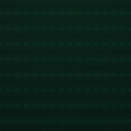
彭健烽在这次比赛中的表现，为我们提供了一个深刻
的案例分析。从他的日常训练到赛前准备，每一个细
节无不展示着他的努力和汗水。他的成就不仅依靠天
赋，还依赖于日复一日的刻苦训练和自我突破。在赛
前，他曾多次对自己的动作进行反复演练，并进行了
详尽的战略调整。
**游泳世锦赛**不仅仅是一场比赛，更是一个展示勇气
和毅力的舞台。彭健烽所取得的佳绩传递出一种不言
放弃的体育精神，并激励着更多的运动员在未来的赛
事中继续追逐卓越。随着世锦赛的进行，我们期待见
证更多的精彩瞬间和突破时刻。
版权声明：
本站文章如无特别标注，均为本站原创文