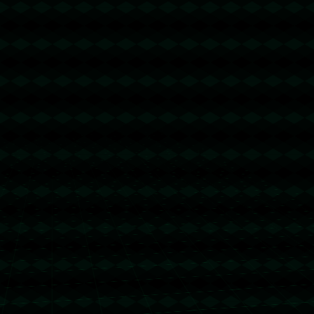
发布评论
暂时没有评论，来抢沙发吧~
关注我们