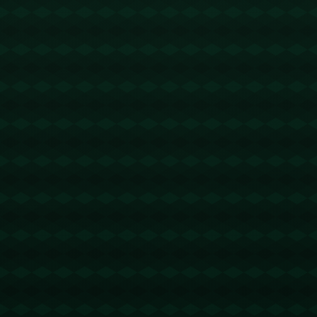
章，于2024-11-17，由
Ry3mYIM0l77yV0nv
发表，共
1174个字。
转载请注明出处：
Ry3mYIM0l77yV0nv，如有疑问，
请联系我们
本文地址：
https://www.28wangcai.com/post/533.html
分享：
上一篇:
下一篇:
旺财28：体育福冈县
旺财28官方网站：体
取消奥运圣火传递仅举
育福冈游泳世锦赛：王
行点火仪式
宗源 龙道一夺男双3米
板冠军