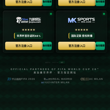
着更多的年轻选手向前迈进。
![游泳世锦赛现场](https://example.com/image1.jpg)
### 体育福冈游泳世锦赛：不仅是比赛，更是梦想的
舞台
**福冈游泳世锦赛**是全世界顶尖游泳运动员汇聚的盛
会。在丰富多彩的水上项目中，**跳水**一向是吸引众
多观众目光的项目。而今年，中国的彭健烽以流畅优
雅的动作和高度稳定的发挥，在男子一米板这一项目
中脱颖而出，赢得裁判和观众的一致赞誉，为中国队
再添一金。
**男人一米板：挑战与机遇**