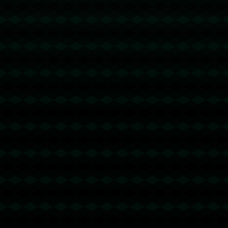
表现出色！王俊杰投篮11中7，得到20分5板3助.
1682
2025 / 09 / 24
发表评论