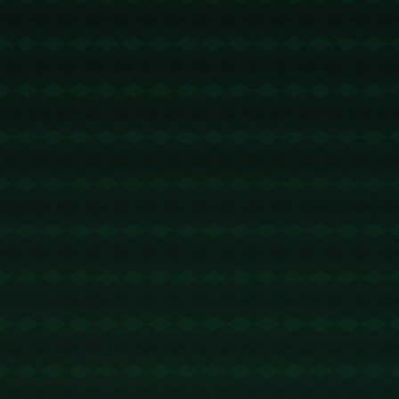
在男子一米板比赛中，由于其高度和难度，选手的每
一次起跳都要求动作精准、入水完美。对于**彭健烽**
而言，这不仅是技术的比拼，也是心理的较量。面对
来自各国的顶级选手，彭健烽凭借**卓越的技术**和顽
强的毅力，最终夺得桂冠。在比赛期间，他的出色表
现不仅体现在动作的稳定性上，更在于他能够在压力
下保持冷静，这是赢得比赛的关键旺财28。
![获奖时刻](https://example.com/image2.jpg)
### 青年选手的榜样力量
彭健烽的成功不仅仅是他个人的胜利，更是对未来年