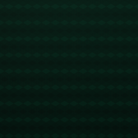
旺财28：雪上加霜林良铭“爆头”对手被直红罚下，国足少打一
人！.
1364
2025 / 09 / 26
旺财28：输球怪环境？小特最新采访吐槽决赛母球很诡异：.
1564
2025 / 09 / 25