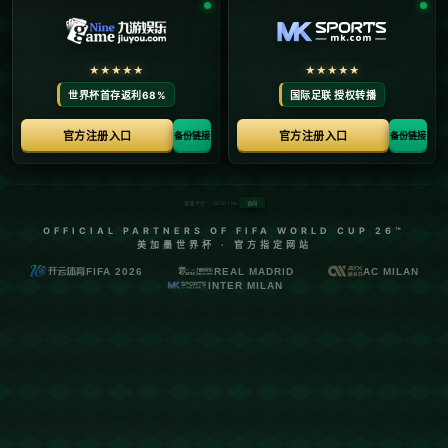
28。期待阿尔巴在新赛季为迈阿密国际带来更多精彩
的表现。
版权声明：
本站文章如无特别标注，均为本站原创文
章，于2024-11-22，由
Ry3mYIM0l77yV0nv
发表，共
193个字。
转载请注明出处：
Ry3mYIM0l77yV0nv，如有疑问，
请联系我们
本文地址：
https://www.28wangcai.com/post/541.html
分享：
上一篇:
下一篇: