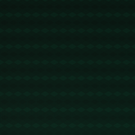
不一样了，全家人都可以在这里锻炼，孩子也有了一
个安全的运动空间**。”
体彩公益金不仅在设施方面提供了支持，还推动了一
系列惠民体育活动的开展。例如，曲阜市定期举办的
“全民健身日”活动，不仅吸引了本地居民的广泛参与，
还通过线上线下结合的方式，激发了市民的锻炼热
情。活动期间，市民们不仅可以体验到丰富多彩的体
育项目，还能在互动参与中赢取“公益体彩”提供的奖
品，增添了活动的趣味性和吸引力。
这类活动的成功举办，不仅增强了居民的幸福感和获
得感，还进一步提升了曲阜的城市形象，吸引了其他
城市的借鉴与合作。**通过真实的案例可以看到，体彩