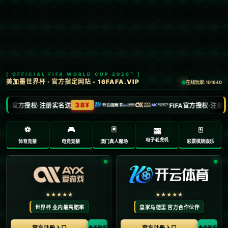
首页
德甲
文章正文
旺财28：体育“公益体彩在身边”系列报道
（五）彩票公益金助力曲阜“体育惠民”
Ry3mYIM0l77yV0nv
2025-02-10 11:33:19
**彩票公益金助力曲阜“体育惠民”：推动全民运动**
随着全民健身热潮的兴起，越来越多的地方积极推动
“体育惠民”计划，而曲阜便是这样一个典型的例子。**
公益体彩**作为重要的助力力量，通过彩票公益金为曲
阜的体育发展注入了新的动力，使得市民能够在家门
口享受到高质量的体育设施和活动。