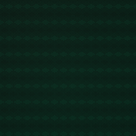
公益金的助力，使得“体育惠民”不再是一句空话，而是
成为了居民日常生活的有机组成部分**。旺财28
![全民健身运动](https://via.placeholder.com/150)
值得一提的是，曲阜还在推进智慧体育平台的建设，
以此优化全民健身的组织方式。这种平台基于互联网
技术，可以实时更新体育场馆的使用情况，市民能够
方便地预约和使用场地，实现了信息化管理。这一项
目同样得到了**彩票公益金**的技术和资金支持，标志
着曲阜在“体育惠民”方面的又一创新实践。
综上所述，在曲阜市政府与公益体彩的共同努力下，
曲阜的“体育惠民”项目取得了显著成效。彩票公益金不