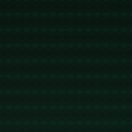
**内线阵容的急需**：篮网队拥有杜兰特、哈登和欧文
这样的超级球星，他们的外线进攻火力无庸置疑。但
在内线，球队一直缺乏一个能在攻防两端提供稳定表
现的球员。格里芬能够利用自己的身高和体重在篮下
给予对手压力，这将有效弥补篮网在这方面的不足。
**丰富的比赛经验**：格里芬多年的职业生涯经历，让
他在关键时刻拥有镇定自若的能力。这种经验不仅体
现在比赛中，也能够通过训练和分享经验帮助年轻球
员成长，提升整个球队的竞争水平。
**对化学反应的期待**
引入格里芬后，篮网的首发阵容和轮换策略将更加灵