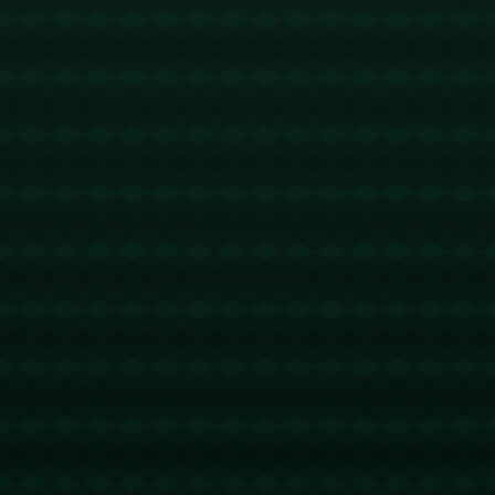
版权声明：
本站文章如无特别标注，均为本站原创文
章，于2025-02-12，由
Ry3mYIM0l77yV0nv
发表，共
1147个字。
转载请注明出处：
Ry3mYIM0l77yV0nv，如有疑问，
请联系我们
本文地址：
https://www.28wangcai.com/post/565.html
分享：
上一篇:
下一篇:
旺财28官方网站：体
旺财28官方网站：体
育官方：福布斯等三外
育官方：米兰与39岁
援加盟武汉长江
伊布续约一年