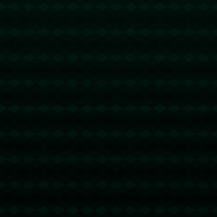
旺财28：输球怪环境？小特最新采访吐槽决赛母球很诡异：.
1550
2025 / 09 / 25