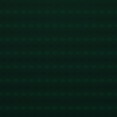
**总结的力量**旺财28
在现今这个竞争激烈的联赛中，球队的发展方向往往
由其核心球员的表现来决定。篮网此次签下格里芬，
是战略发展的重要一步。**无论是在进攻端还是防守端
**，格里芬的到来无疑增强了球队的整体实力，使其成
为东部冠军的有力竞争者。
![比赛时的格里芬](https://example.com/image3.jpg)
通过这次签约，篮网队不仅仅是引进了一名优秀的球
员，更是为实现球队长远目标奠定了新的基础。**布雷
克·格里芬的融入**，究竟会给篮网带来怎样的变化，
值得所有篮球迷拭目以待。