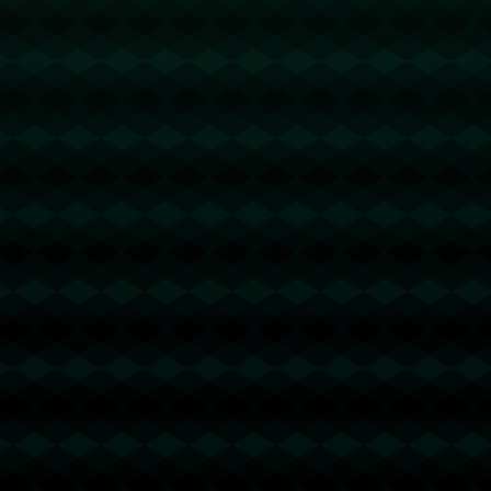
有评论，来抢沙发吧~