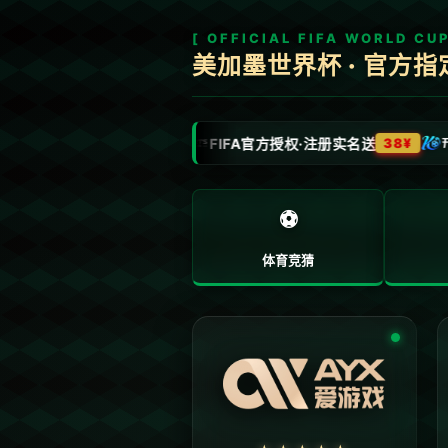
首页
中超
首页
德甲
文章正文
旺财28官方网站：体育潍坊
Ry3mYIM0l77yV0nv
体育潍坊实验中学通过体教融合的方式，致力于
术学习相结合，注重学生的全面发展旺财28官
团队合作、领导能力和抗压能力。此外，体育的
模样。
这样的融合教育帮助学生在多元化的环境中成长