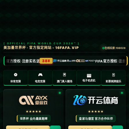
首页
中超
文章正文
体育英格兰足总杯四强全部产生
Ry3mYIM0l77yV0nv
2025-02-16 12:52:05
**体育英格兰足总杯四强全部产生：一场激烈竞争的战
场**
英格兰足总杯四强的产生，标志着本赛季的比赛即将
进入**高潮**。作为历史悠久的足球赛事之一，足总杯
吸引了世界各地球迷的关注。本文将为您解析本赛季
英格兰足总杯四强队伍的精彩表现及其背后的故事。
![球队庆祝](https://example.com/image1.jpg)