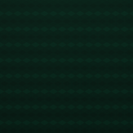
(https://example.com/image3.jpg)
**总结思考**
英格兰足总杯四强的产生，不仅是对各支球队实力的
考验，更是对其战术设计、人员管理以及临场应变能
力的综合检验。本赛季的比赛为我们展现了现代足球
的多样性和复杂性。在未来的比赛中，**这些球队**将
继续以顽强奋斗的精神和高超的技艺，争夺最终的桂
冠。球迷们也将期待着更多的精彩对决和传奇瞬间。
版权声明：
本站文章如无特别标注，均为本站原创文
章，于2025-02-16，由
Ry3mYIM0l77yV0nv
发表，共
1123个字。