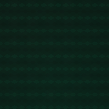
**，但凭借顽强的意志品质与精准的战术调整，他们在
下半场实现了惊人的逆转，成功晋级四强。这不仅是
战术与实力的博弈，更是球员心理素质与团队凝聚力
的体现。
**科技助力：VAR技术的运用**
本届足总杯的一大技术亮点在于VAR（视频助理裁
判）技术的进一步应用。通过VAR技术，比赛中的争
议判罚得到了及时、公正的解决。这不仅提高了比赛
的**公平性**，也为球迷提供了更为公正的观赛体验。
在新技术应用的背景下，每支球队都需要更加专注于
自身的实力，而不是寄希望于比赛判罚的偶然性。
![裁判使用VAR技术]