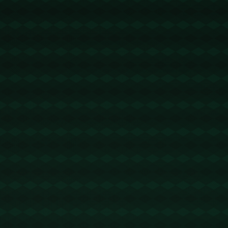
此外，年轻球员的崛起是本赛季足总杯的一大亮点。
切尔西通过重用年轻球员，不仅提高了球队的活力，
也为球迷带来了耳目一新的感受。年轻球员的出色表
现，不仅为球队带来了新鲜血液，同时也确保了他们
在竞争激烈的比赛中走得更远。
![精彩进球](https://example.com/image2.jpg)
**经典战例分析：破釜沉舟的逆转之战**
本赛季的英格兰足总杯也不乏经典的逆转战役。其
中，利物浦队在对阵阿森纳时的表现堪称教科书式的
逆转。**在这场紧张的比赛中，尽管上半场一度落后