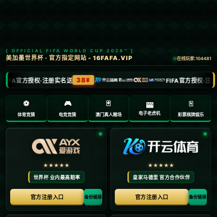
首页
足球
文章正文
体育迈阿密站：中国军团5人出局
Ry3mYIM0l77yV0nv
2025-02-16 15:25:40
在体育赛事中，中国军团的表现备受关注。在迈阿密
站的比赛中，中国队有5位选手被淘汰出局旺财28。这
可能是在初期轮次中发生的情形，具体细节和影响因
素可能包括选手的状态、对手的实力和比赛的具体情
况等。
这类比赛通常涉及网球、田径或其他竞技项目，而中
国选手在这些领域逐渐崭露头角，但也会遇到强劲的
国际对手。尽管本次有几位选手出局，但这也为其他