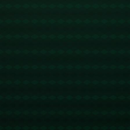
旺财28：雪上加霜林良铭“爆头”对手被直红罚下，国足少打一
人！.
1369
2025 / 09 / 26