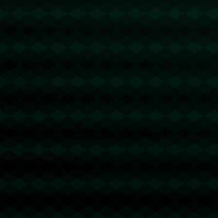
旺财28：雪上加霜林良铭“爆头”对手被
旺财28：
直红罚下，国足少打一人！.
槽决赛母球
1344
2025 / 09 / 26
1548
发表评论