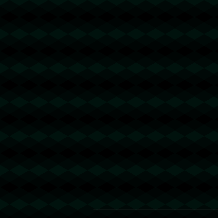
发布评论
暂时没
关注我们
联系我