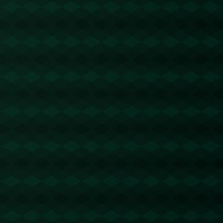
旺财28：雪上加霜林良
在
铭“爆头”对手被直红罚
挺
2025-09-26
69
下，国足
旺财28：输球怪环境？
小特最新采访吐槽决赛
2025-09-25
129
母球很诡异
表现出色！王俊杰投篮
懈
11中7，得到20分5板3
2025-09-24
172
助.
中
旺财28：网球——墨西
哥公开赛：中岛布兰登
自
2025-09-23
180
晋级半决赛
旺财28官方网站：瓜帅