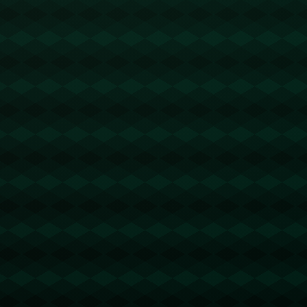
章，于2025-02-19，由
Ry3mYIM0l77yV0nv
发表，共 98
如有疑问，请联系我们
614.html
下一篇:
级八强
旺财28：国际奥委会下属国际奥林匹克学院官方支持
全球经济学奥林匹克(IEO...