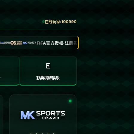
热门文章
欧冠最年轻进球榜：前两名由巴萨的
1
法蒂和亚马尔占据
欧冠最新夺冠赔率：曼城1赔2第一，
2
为
皇马和阿森纳排名二三位
男
欧冠杯小组赛：曼联和切尔西晋级16
3
射
强