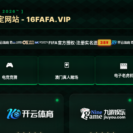
德甲
中超
法甲
足球
德甲
英超
射击世界杯总决赛男子10米气步枪冠军
422
2025-02-19 10:44:37
军的运动员屈指可数。而中国射击队的**盛李豪**无疑成
赛上，他再一次证明了自己的实力，以无可争议的成绩夺得
界里，盛李豪所创造的辉煌，不仅是他个人的胜利，也是中国