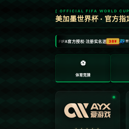
首页
中超
首页
德甲
文章正文
国际大赛六连冠!盛李豪夺
Ry3mYIM0l77yV0nv
**盛李豪再创辉煌：国际射击大赛六连冠**
在全球射击比赛的竞技场上，能够连续夺得六次冠
了这一领域的佼佼者。在最近的射击世界杯总决
子10米气步枪冠军。在这个瞬息万变的体育世
击的骄傲。