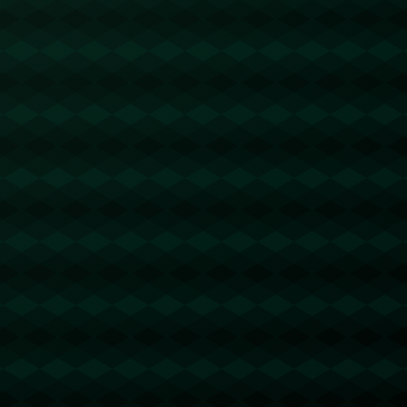
5个
谈滕哈赫：他会更强大
2025-09-22
194
回归 成绩
每体：孔德已连续99次
出场，其中为巴萨出场
2025-09-20
120
81次取得