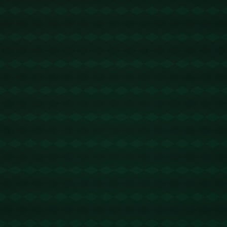
多次低迷表现，但通过不断反思与调整，他逐渐成长
为领袖级人物。对于方硕而言，这次连续边线球失误
或许是职业生涯中的一次挫折，但更是一次宝贵的成
长契机。
#### 战术策略的调整
为了避免再次出现类似情形，北京队需要在战术策略
上做出适当调整。针对边线球的多样化战术设计，以
及加强关键时刻的心理训练，将是球队未来优化的重
点。通过这种方式，不仅可以减少球员在比赛中的压
力，也能提升整体战斗力。
总之，**边线球的失误虽令人遗憾，却也给了球队反思