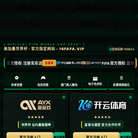
首页
英超
文章正文
旺财28官方网站：似曾相识，方硕两次发
边线球失误，北京主客场均惜败广厦.
Ry3mYIM0l77yV0nv
2025-02-24 05:43:52
### 似曾相识，方硕两次发边线球失误，北京主客场
均惜败广厦
篮球比赛充满了惊心动魄的时刻，而边线球的成功与
否往往决定了一场比赛的胜负。在CBA联赛中，北京
队对阵广厦的比赛成为了焦点，尤其是**方硕在关键时
刻两次发边线球失误**导致球队在主客场双双惜败。这
一幕幕似曾相识的失误与团队的缘由引发了广泛讨