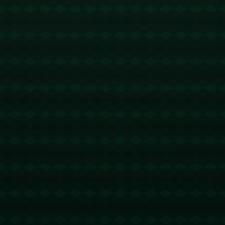
上一篇:
下一篇:
旺财28：伯恩茅斯近
旺财28：低调行事？
两轮大胜森林&纽卡，
久尔杰维奇：U20国足
分别终结对手8场不败
熊猫杯未夺冠有隐藏实
&9连胜.
力的考量.
相关文章