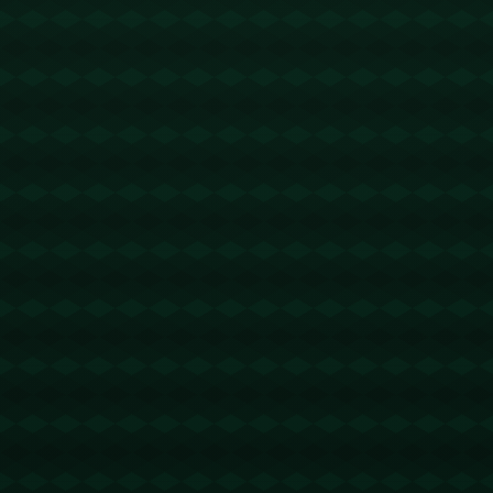
**赛场上，一套技术体系能否落到实处，直接取决于训
练习惯、心理建设、环境适应能力、团队协作等全方
位的细节管理。**
在全新的竞争格局下，这种***“以细节定成败”的理念
***或许应成为中国女足及其他中国体育团队思考的重
要方向。争取每一个细小环节的进步，才能为最终的
胜利打下坚实基础。
版权声明：
本站文章如无特别标注，均为本站原创文
章，于2025-02-26，由
Ry3mYIM0l77yV0nv
发表，共
1327个字。
转载请注明出处：
Ry3mYIM0l77yV0nv，如有疑问，
请联系我们