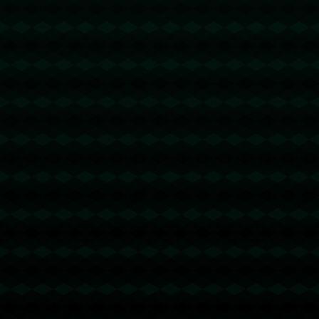
旺财28：输球怪环境？小特最新采访吐槽决赛母球很诡异：.
1571
2025 / 09 / 25