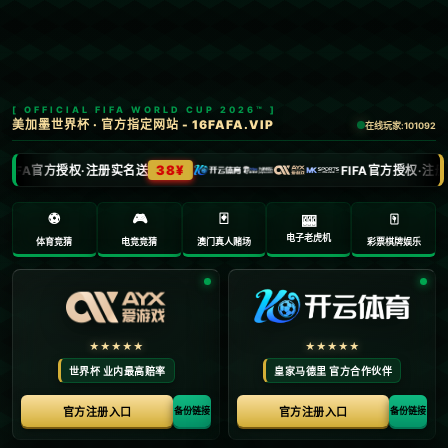
首页
中超
文章正文
旺财28官方网站：体育中超：明年统一实
施 俱乐部中性名称
Ry3mYIM0l77yV0nv
2025-03-04 10:05:16
根据有关消息，中国足球协会计划在明年统一实施俱
乐部中性名称政策。这项政策的主要目的是为了推动
俱乐部品牌的发展并减少地方政府对足球俱乐部的直
接影响，旨在让俱乐部的名称更加中立和专业，避免
使用企业或商业性质的名称。旺财28
中性名称政策要求各俱乐部去掉名称中的商业广告成
分，使用非企业化的名称，从而使俱乐部的名称更具