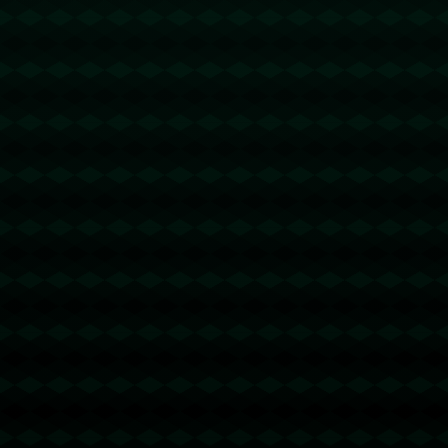
表现出色！王俊杰投篮11中7，得到20分5板3助.
1674
2025 / 09 / 24
发表评论