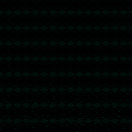
发布评论
暂时没有评论，来抢沙发吧~
关注我们