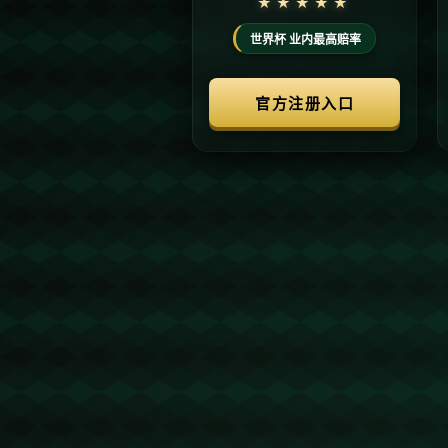
### 比赛背景和吉鲁的关键角色
AC米兰和萨勒尼塔纳的对决从比赛一开始就充满
强大的进攻火力和稳固的防守著称，而萨勒尼塔
鲁**作为米兰的前锋，不仅在前几场比赛中表
### 比赛回顾：吉鲁首开纪录
比赛开始后，双方经过一段时间的试探，AC米
来自米兰的**前锋吉鲁**接到队友的妙传，大力
领先**。
这一进球不仅展示了吉鲁高超的技术和良好的场
计，吉鲁在本赛季已有多个进球，他的表现对A