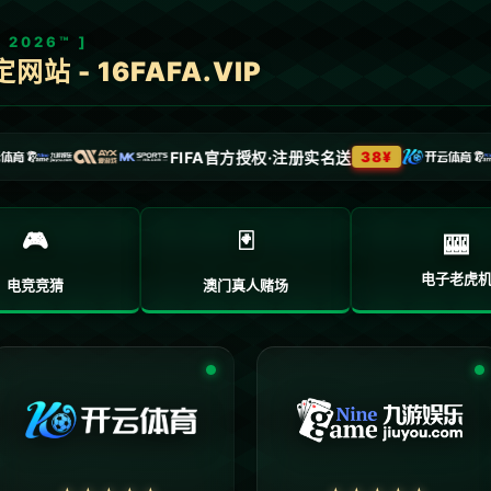
德甲
中超
法甲
足球
德甲
英超
吉鲁破门 AC米兰1-1萨勒尼塔纳
430
2025-03-04 12:53:19
勒尼塔纳**
赛吸引着无数球迷的目光。而最近的一场比赛中，**AC米兰
录，这场比赛不仅充满热血，更是让球迷充满期待。本文将探
。
via.placeholder.com/150)