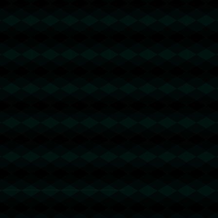
旺财28游戏 - 有梦你就来