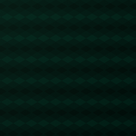
谈滕哈赫：他会更强大
尤
2025-09-22
194
回归 成绩
每体：孔德已连续99次
了
出场，其中为巴萨出场
2025-09-20
120
81次取得
甲
一
0