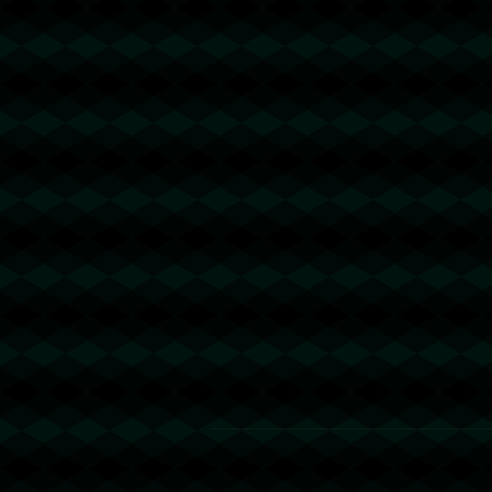
发布评论
暂时没
关注我们
联系我
旺财28大舞