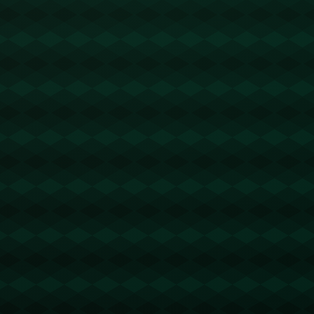
。同时，这一结果也展示了米兰在比赛中仍有可改善之处，
前取得一分，无疑是士气上的一大提升。这场比赛让他们看到
//via.placeholder.com/150)
*双方都在比赛中展现了极高的技战术水平**，而这也是意
是一场体育对抗，更是一场关于意志与智慧的较量，值得每
章，于2025-03-04，由
Ry3mYIM0l77yV0nv
发表，共 134