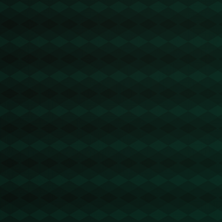
### 逆境中的萨勒尼塔纳
尽管AC米兰早早取得领先，但萨勒尼塔纳并未
了一支充满斗志的球队**。第75分钟，通过
进球同样令人振奋，也使得比赛更加紧张刺激。
![Image of Goal Celebration](https://via.pla
### 黄金时段与关键时刻
从比赛中的各个瞬间来看，**AC米兰和萨勒尼
对锋线的支配能力无可挑剔，而萨勒尼塔纳则在
### 案例分析：比赛结果的意义
从这场比赛的结果来看，1-1的平局对双方都