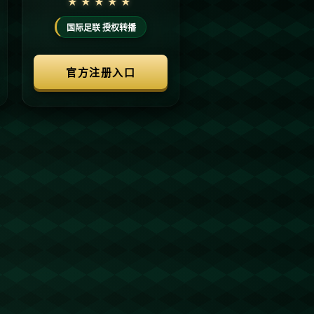
旺财28：欧冠杯大决赛地点 将从俄
4
罗斯改成法国
欧冠杯小组赛：体育米兰时隔九年再
5
以
晋级
吉
旺财28官方网站：欧冠本周最佳阵
6
容：阿德耶米、拉菲尼亚、DV9、大
马丁在列
旺财28：网球——墨西哥公开赛：中
7
，
岛布兰登晋级半决赛.
的
旺财28：欧冠杯小组赛：本菲卡胜尤
8
文图斯 成功晋升16强
统
最新文章