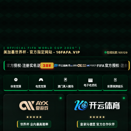
首页
中超
文章正文
孔帕尼执教下的拜仁，王朝坍塌只在瞬间.
Ry3mYIM0l77yV0nv
2025-03-05 00:19:46
### 孔帕尼执教下的拜仁，王朝坍塌只在瞬间
**在足坛，无论是巅峰辉煌的时代，还是令人惋惜的坍
塌，都往往源于一个关键转折点。而“孔帕尼执教下的
拜仁，王朝坍塌只在瞬间”这一命题，正揭示了拜仁这
家豪门俱乐部面临的潜在挑战。**
#### 拜仁辉煌的王朝与隐忧
多年来，拜仁慕尼黑无疑是欧洲足球的黄金标杆。从