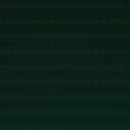
裡，我們見證了許多年輕球星成功從特殊號碼上獲得
激勵，例如拉什福德的10號和格林伍德的11號。
對於迪亞洛這樣年輕的新援而言，他是否會馬上挑戰
傳奇號碼還是選擇較為低調的數字以逐步發展，成為
球迷討論的焦點。
---
### **迪亞洛的曼聯號碼猜想**
根據目前相關消息，迪亞洛可能穿上**19號戰袍**。這
一號碼此前由曼聯青訓球員丹尼爾·詹姆斯（Daniel
James）身披，但自詹姆斯轉會利茲聯後，目前這一
號碼已經空缺。*19號在曼聯歷史上雖沒有類似7號或