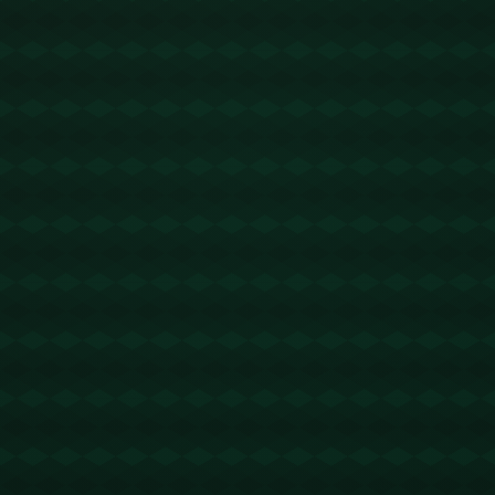
10號這樣的璀璨光輝，但它見證過多位年輕球員的成
長，例如曾效力於曼聯的馬庫斯·拉什福德早期就是穿
著19號戰袍登陸英超的。*旺财28官方网站
除此之外，其他潛在選擇包括**25號**（曾由安東尼奧
·瓦倫西亞穿著）或**22號**（此前屬於門將羅梅
羅）。這些號碼都相對低調，但卻適合作為新星的起
點。
---
### **案例分析：年輕天才如何突破號碼影響？**
值得注意的是，一個適合的號碼可能會成為球員自我
激勵的重要因素。例如，拉什福德在改穿10號後，迅