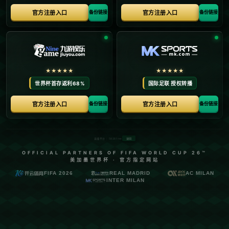
一便是——**阿瑪德·迪亞洛將會選擇哪個號碼作為自
己的曼聯戰袍？**這一問題看似簡單，背後卻涉及到許
多細節和象徵意義。
---
### **阿瑪德·迪亞洛：18歲的「天才小將」**
阿瑪德·迪亞洛出生於2002年，他在意甲亞特蘭大隊時
初露鋒芒。儘管他在一線隊的出場機會不多，但每一
次亮相都給人留下了深刻印象，更因其爆發力、技術
細膩以及刁鑽的跑位而被譽為**「新一代天才」**。
在2020年，曼聯以先支付2100萬歐元，外加潛在附加
條款，成功簽下迪亞洛。然而，由於相關手續問題，