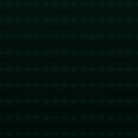
上一篇:
下一篇:
18次助攻刷新個人紀
18歲挪威天才謝爾德
錄 康寧漢姆表示這是
魯普拒利物浦 投奔葡
我的責任會盡力做到最
超豪門 轉會費1400萬
好.
歐元.
相关文章