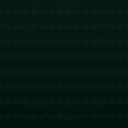
抓住這次難得機會，在世界足壇最激烈的舞台大放異
彩？或許，曼聯19號的故事，即將揭開新篇章！
版权声明：
本站文章如无特别标注，均为本站原创文
章，于2025-03-08，由
Ry3mYIM0l77yV0nv
发表，共
1393个字。
转载请注明出处：
Ry3mYIM0l77yV0nv，如有疑问，
请联系我们
本文地址：
https://www.28wangcai.com/post/736.html
分享：