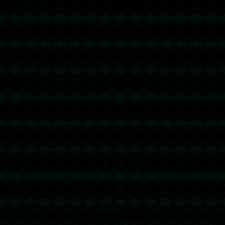
发表评论
发布评论
暂时没有评论，来抢沙发吧~