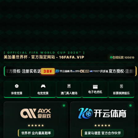
首页
中超
文章正文
18歲天才阿瑪德迪亞洛轉會曼聯 他將身披
幾號戰袍？.
Ry3mYIM0l77yV0nv
2025-03-08 16:22:45
### 18歲天才阿瑪德·迪亞洛轉會曼聯，他將身披幾號
戰袍？
近日，年僅18歲的科特迪瓦天才球員阿瑪德·迪亞洛
（Amad Diallo）正式加盟英超豪門曼聯，這一消息迅
速引發了球迷和媒體的廣泛關注。作為一位備受期待
的新星，他的到來將為曼聯注入新鮮活力，也讓外界
對他的未來充滿期待。不過，球迷們最關心的問題之