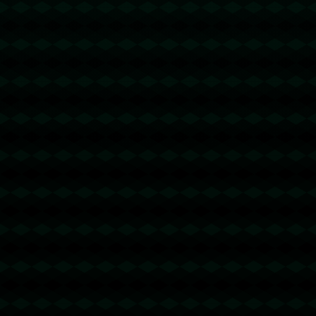
表现出色！王俊杰投篮11中7，得到20分5板3助.
1687
2025 / 09 / 24