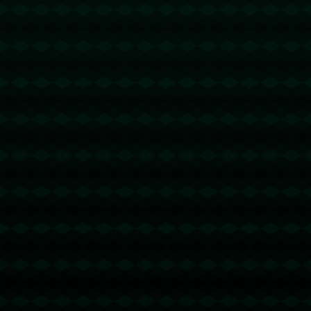
旺财28：输球怪环境？小特最新采访吐槽决赛母球很诡异：.
1550
2025 / 09 / 25