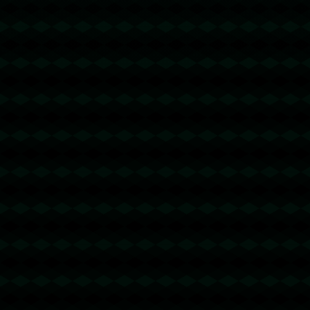
表现出色！王俊杰投篮11中7，得到20分5板3助.
1671
2025 / 09 / 24
发表评论
发布评论