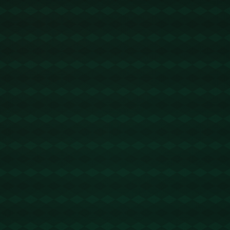
首次在沙特举行如此大型的赛事必须克服许多挑战，**
环境因素**是其中之一。中东的炎热气候对赛事的组织
提出了严峻考验。这要求主办方在赛事的安排上，需
要特别注重比赛时间的选择和场馆的空调设施。这次**
俱乐部世界杯**的举办还运用了许多最新的技术创新，
比如智能交通管理和观众体验提升方案，这为将来在
类似气候条件下举办大型赛事提供了宝贵的经验。
**经济效应**
对于沙特本地经济而言，此次赛事也是一项巨大的推
动力。随着成千上万的观众、记者和球队访问沙特，
当地的**旅游业和酒店业**得到了显著的提升。此外，
各类足球周边产品的销售和国际品牌的赞助也将为沙