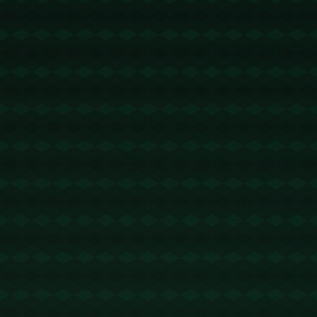
界传递一个更加开放和友好的态度。
**全球足球影响发展**
沙特的足球发展也因此受益匪浅。通过这次重大赛事
的举办，沙特本地球队和球员将有机会与世界顶级俱
乐部及其球星较量。这不仅会提升本地球员的技术水
平，还将激励更多的年轻人参与足球运动，推动足球
在沙特及周边地区的普及与发展。例如，在过去几年
中，本地联赛的观众人数显著增加，沙特球员如萨利
赫·谢赫里等也在国际赛场上崭露头角。
**环境与创新的挑战**