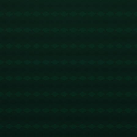
特带来可观的经济效益。根据世界银行的一项研究，
国际大型体育赛事可以为主办国带来高达数十亿美元
的收入，这让更多国家认识到体育赛事的附加价值。
通过这次**国际足联俱乐部世界杯**，沙特阿拉伯不仅
展示了其作为赛事优质承办地的能力，也为全球足球
文化交流创建了新的平台。在未来，我们可以期待更
多中东国家在国际体育舞台上扮演更为重要的角色。
版权声明：
本站文章如无特别标注，均为本站原创文
章，于2025-03-30，由
Ry3mYIM0l77yV0nv
发表，共
1070个字。
转载请注明出处：
Ry3mYIM0l77yV0nv，如有疑问，
请联系我们