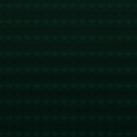
本文地址：
https://www.28wangcai.com/post/800.html
分享：
上一篇:
下一篇:
2023年中国跑步大数
旺财28官方网站：
据：马拉松赛数量已恢
2023年＂海峡杯＂保
复到峰值
龄球比赛圆满落幕
相关文章