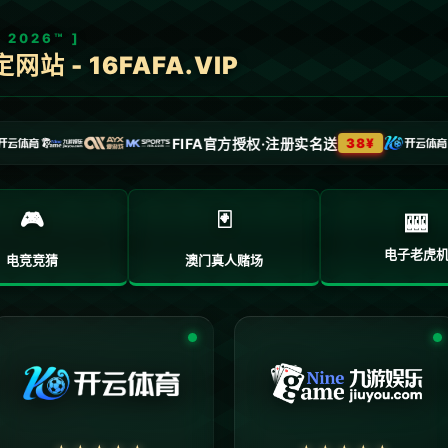
德甲
中超
法甲
足球
德甲
英超
网球联合会不放弃重启计划
485
2025-04-08 14:50:35
（可能指的是 ATP 或 WTA）正在努力重启某项计划，尽
恢复赛事、调整赛程或者推出新赛事等。旺财28
因素，包括选手的健康和安全、赛事的场地安排、观众的参
赛事的重启往往需要与多方协作，比如当地政府、卫生部门