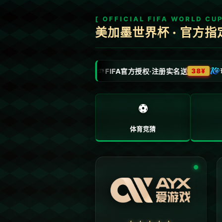
首页
中超
首页
中超
文章正文
体育国际职业
Ry3mYIM0l77yV0nv
根据你提供的信息，看来体育国际职业网球联合会
面临一些挑战。重启计划在体育组织中通常涉及
在这样的背景下，网球联合会可能需要考虑多个
与，以及全球各地旅行限制等。此外，国际体育
及赞助商。