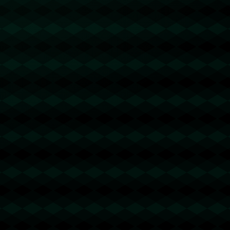
谈滕哈赫：他会更强大
2025-09-22
194
回归 成绩
每体：孔德已连续99次
出场，其中为巴萨出场
2025-09-20
120
81次取得