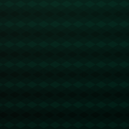
输球怪环境？小特最新采访吐
表现出色！王俊杰投篮11中7，得到2
很诡异：.
分5板3助.
2025 / 09 / 25
1674
2025 / 09 / 24