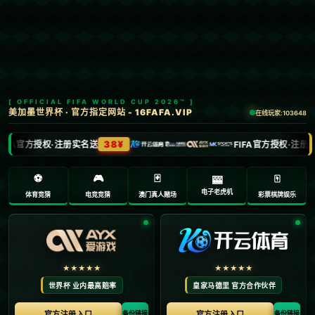
首页
德甲
文章正文
旺财28官方网站：阿斯：阿约塞离队后，
胡安米将重新在贝蒂斯找到自己的位置
Ry3mYIM0l77yV0nv
2025-04-21 12:50:41
**胡安米重拾昔日荣光：阿约塞离队对贝蒂斯的积极影
响**
在现代足球竞技中，队伍阵容的每一次变动都有可能
带来意想不到的结果。*阿约塞的离队*为贝蒂斯提供了
一个洞察队内潜力并重新分配角色的机会。这一变
动，使得**胡安米**有机会重新找到属于自己的位置，
对于他来说，这无疑是一个重振雄风的良机。