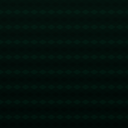
旺财28：雪上加霜林良铭“爆头”对手被直红罚下，国足少打一
人！.
1342
2025 / 09 / 26