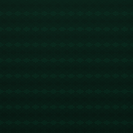
都至关重要。
对于乌迪内斯来说，这场平局无疑是一次士气上的提
升，这将激励球员们在接下来的比赛中继续全力以
赴。比赛的过程再次证明，足球*魅力*不仅仅在于胜
负，更在于每一个精彩瞬间和战略布局。
版权声明：
本站文章如无特别标注，均为本站原创文
章，于2025-05-14，由
Ry3mYIM0l77yV0nv
发表，共
1021个字。
转载请注明出处：
Ry3mYIM0l77yV0nv，如有疑问，
请联系我们
本文地址：
https://www.28wangcai.com/post/887.html