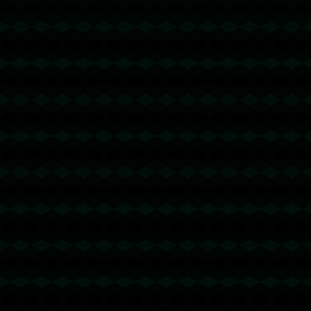
1674
2025 / 09 / 24
发表评论
发布评论
暂时没有评论，来抢沙发吧~