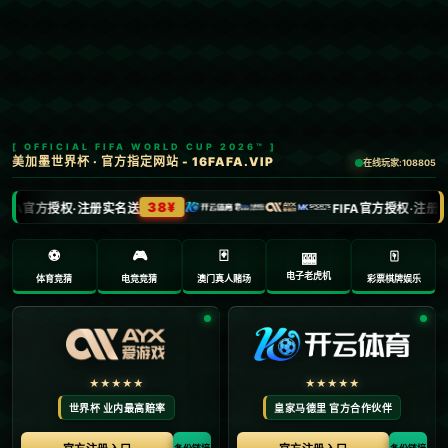
首页
英超
文章正文
足球——意甲：拉齐奥平乌迪内斯.
Ry3mYIM0l77yV0nv
2025-05-14 12:51:22
**足球——意甲：拉齐奥平乌迪内斯**
在上周末的意甲联赛中，**拉齐奥**与**乌迪内斯**两
队的对决吸引了无数球迷的目光。两支劲旅在球场上
展开激烈对抗，最终以*平局*告终旺财28。对于这场
备受关注的比赛，不仅仅是比分，更多的是球场上的
精彩表现和战术变化值得我们细细品味。
### 赛前分析与背景