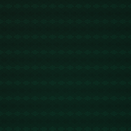
迷陷入狂欢之中。然而，乌迪内斯并没有气馁，在比
赛临近结束时，他们通过一次精彩的团队配合，迅速
追平比分。此球的成功不仅彰显了他们的技战术水
平，也展示了球队的韧劲和不屈精神。
**乌迪内斯**的扳平同样受到了一些分析人士的赞誉，
认为拉齐奥在球队气势高涨时略显轻敌，没有更好地
组织防守，是导致比分被扳平的原因之一。
### 总结与反思
尽管比赛以平局告终，但两支球队的表现却给人留下
了深刻印象。**拉齐奥**需要反思如何在占据优势的情
况下更有效地锁定胜局，以防止**乌迪内斯**这样的逆
袭。目前的积分榜形势依然胶着，未来的每一场比赛