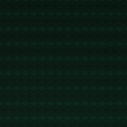
件设施，还要考量其所在城市的综合承载能力。如
2002年韩日世界杯期间，日本的一些场馆由于距离城
市较远，尽管设施先进，仍因交通不畅遭遇批评。这
提示我们，一个成功的世界杯场馆，不仅需要球场本
身的条件过硬，还需其周边环境、交通设施能承载赛
事期间巨大的流量和人流。旺财28
另一方面，西班牙近年来在国际体育赛事的举办中积
累了丰富经验。自1992年巴塞罗那奥运会以来，西班
牙多次承办重要的国际赛事。通过对这些赛事的回
顾，我们可以发现拥有足够的经验和灵活的应对能力
至关重要。然而，与此同时，这也意味着对场馆设施
的要求越来越高，面对如此激烈的竞争，**大都会球场
**是否能从其他新建或改建的场馆中脱颖而出，依然存