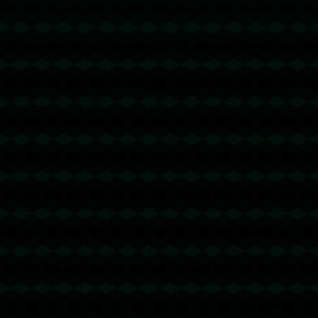
表现出色！王俊杰投篮11中7，得到20分5板3助.
1693
2025 / 09 / 24
发表评论
发布评论