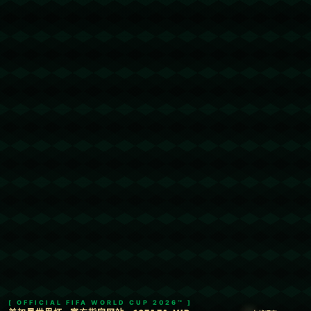
首页
中超
文章正文
旺财28：英超：曼彻斯特市队3比1 击退伯
恩利
Ry3mYIM0l77yV0nv
2025-07-21 12:50:37
**英超赛场风云再起：曼彻斯特市队3比1击退伯恩利**
在这个充满竞争与激情的英超赛季里，曼彻斯特市队
再次展现了实力与韧性，以**3比1战胜伯恩利**，为其
争冠之路增添了重要砝码旺财28。本文将深入剖析本
场比赛的精彩瞬间以及曼彻斯特市队如何在策略与实
力之间找到完美平衡。