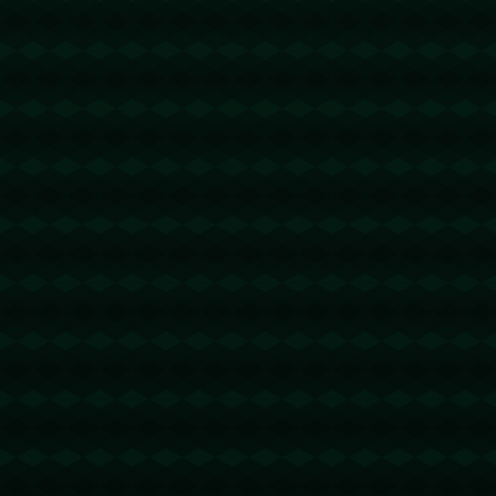
2026-05-04 23:26:45
u地址转错
【TRDW7svU6xH2GsVfr7TqAZQ412cwxb
MpBK】转错请联系TG:@TrxEm
trx能量租赁
@回复
2026-05-07 19:43:40
u地址转错
【TDYjCGTaPgg7XiJc7J6NZaKLmQCDX
E1bxF】转错请联系TG:@TrxEm
trx能量租赁
@回复
2026-05-08 21:54:36
u地址转错 【
TCdsjcvaZNfTnjo9jdnMncZaLMihKeMtrx
】转错请联系TG:@TrxEm