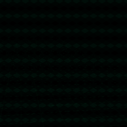
u地址转错 【
TYPSL8NCib1QwLeXA36KKdgjtMuq75uu
en 】转错请联系TeleGram:【@TrxEm】
trx能量租赁
@回复
2026-06-22 07:16:03
u地址转错
【TWmpH59hn9eJTmBRffadP2Pw7iDEN
DehkC】转错请联系TeleGram:
【@TrxEm】
节省TRX手续费
@回复
2026-06-22 12:12:54
u地址转错
【TMt3xhAeNgvtvN48qANsn4dcjvsrrrrrrr】
转错请联系TeleGram:【@TrxEm】