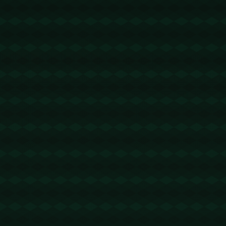
1369
2025 / 09 / 26
旺财28：输球怪环境？小特最新采访吐槽决赛母球很诡异：.
1569
2025 / 09 / 25