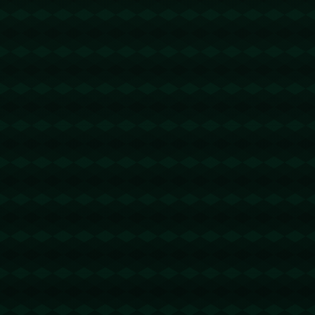
u地址转错
【TMrFP3JXpYUYP49JVDKMTX94hE666
66666】转错请联系TG:@TrxEm
波场能量租赁
@回复
2026-05-03 10:24:35
u地址转错 【
TTPkfxmG3gKLJm4YWXpJdgCx9333333
333 】转错请联系TG:@TrxEm
节省TRX手续费
@回复
2026-05-04 03:56:05
u地址转错 【
TRSxovBJF2m5qhF4hUrH7B71j2Qf7Rtd3
N 】转错请联系TG:@TrxEm
trx能量机器人
@回复