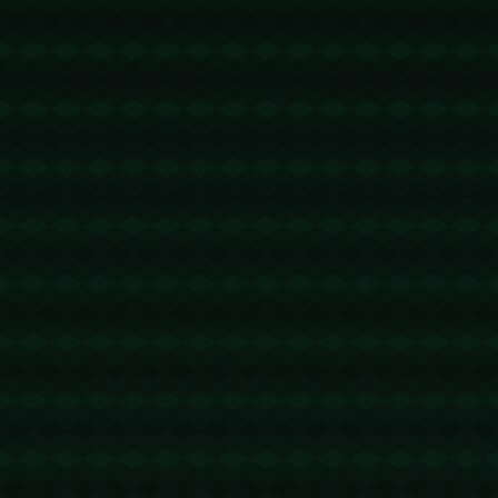
版权声明：
本站文章如无特别标注，均为本站原创文
章，于2025-07-21，由
Ry3mYIM0l77yV0nv
发表，共
948个字。
转载请注明出处：
Ry3mYIM0l77yV0nv，如有疑问，
请联系我们
本文地址：
https://www.28wangcai.com/post/945.html
分享：
上一篇:
下一篇:
旺财28：罗马诺：恩
西甲：贝迪斯以1比2
里克已与巴黎签署新合
不敌马略卡
同，有效期至2027年