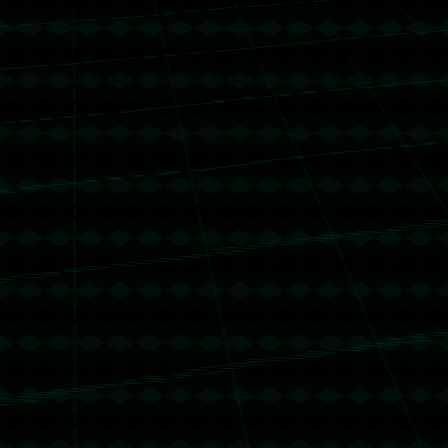
节省TRX手续费
@回复
2026-06-23 01:24:54
u地址转错
【TAAPge2YCPM6cwD8ctc2qXas5CnLJu
ghgj】转错请联系TeleGram:【@TrxEm】
trx能量机器人
@回复
2026-06-23 11:59:12
u地址转错
【TX9UgCNsfUertXeVZ4UqWkAfLk3LQzg
Dsd】转错请联系TeleGram:【@TrxEm】
波场能量租赁
@回复
2026-06-23 17:38:37
u地址转错
【THnPRJiApwdsCrEmTuXVsP4MVDvR
AXt51x】转错请联系TeleGram: