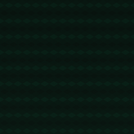
相关文章
旺财28：雪上加霜林良铭“爆头”对手被直红罚下，国足少打一
人！.