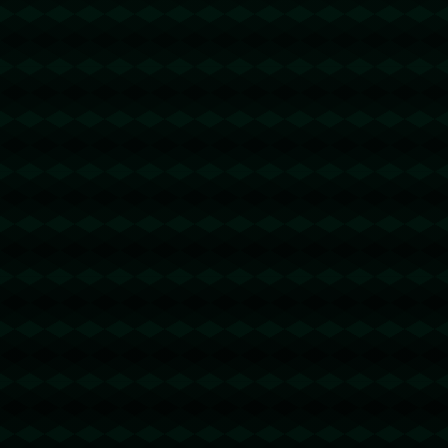
CXc 】转错请联系TG:@TrxEm
节省TRX手续费
@回复
2026-05-19 00:16:43
u地址转错 【
TH8DotrrVcJFMZZau9X3RKNp2ncHWnb
pLn 】转错请联系TG:@TrxEm
trx能量机器人
@回复
2026-05-19 20:09:02
u地址转错
【TSNc72dHToCE75kGEHk9P2J6Cx3BV
u1Pcb】转错请联系TG:@TrxEm
波场能量租赁
@回复
2026-05-20 14:22:48
u地址转错 【