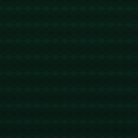
管它三七二十一！https://youdao-pc.it.com
有道翻译下载
@回复
2026-03-19 05:30:29
楼主主机很热情啊！https://pc-
youdao.it.com
WPS
@回复
2026-03-25 03:11:30
文章论点明确，论据充分，说服力强。
https://www.win-wps.it.com
有道翻译官网
@回复
2026-03-26 11:28:32
楼主的帖子实在是写得太好了。文笔流畅，
修辞得体！https://i-youdao.com.cn