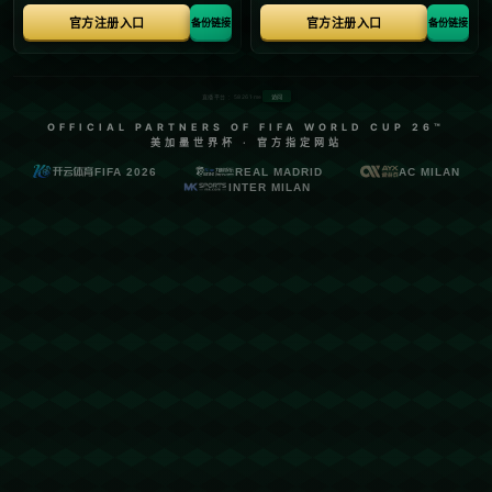
度，曼城在中场的优势显而易见，伯恩利虽然积极反
攻，但多次攻势都被曼城后防线化解。第35分钟，曼
彻斯特市队再度扩大领先优势，福登（Foden）在禁
区外的一脚精彩射门将比分改写为2比0。
下半场，伯恩利试图通过换人来扭转局势，但曼彻斯
特市队稳扎稳打，**防守反击**策略贯穿全场。尽管伯
恩利在第60分钟扳回一球，但缺乏后续支持的他们并
未能再次突破曼城的防线。曼彻斯特市队在比赛尾声
阶段由斯特林（Sterling）打入锁定胜局的一球，将比
分定格在3比1。
值得一提的是，**曼彻斯特市队门将**埃德森
（Ederson）的发挥同样功不可没，他多次化解伯恩