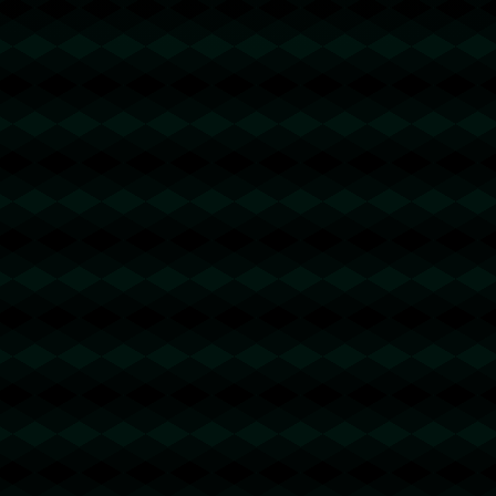
有评论，来抢沙发吧~