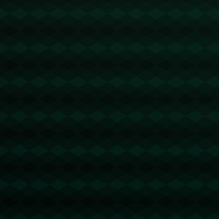
### **写在最后**
傅菁，这位闪耀的明星，再一次用健康之美重塑
身上变成了时尚智慧与生命韵律碰撞的“神器”
版权声明：
本站文章如无特别标注，均为本站原创文
个字。
转载请注明出处：
Ry3mYIM0l77yV0nv，
本文地址：
https://www.28wangcai.com/post/
分享：
上一篇:
[花滑]世界花样滑冰锦标赛 冰舞韵律舞.