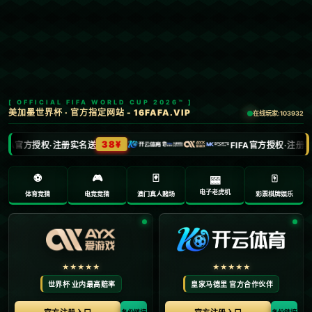
首页
德甲
文章正文
巴萨评分：梅西9分获誉绝对领袖全队4人
不及格.
Ry3mYIM0l77yV0nv
2025-09-17 12:50:47
**梅西引领巴萨：绝对领袖的完美表现及球队困境分析
**
在足球竞技中，球员的表现往往决定一场比赛的成
败。近日，巴萨在一场至关重要的比赛中，**梅西**凭
借卓越的表现赢得了9分高分，成为绝对领袖，然而却
有多达四名球员被评为不及格。这不禁让人思考：为
了取得团队胜利，球队该如何平衡超级球星的个人能