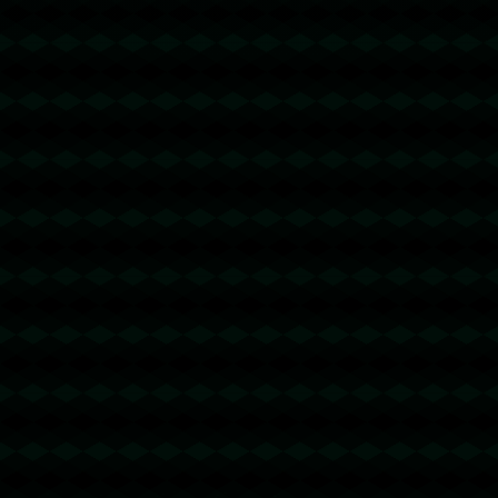
发表评论
发布评论
暂时没有评论，来抢沙发吧~