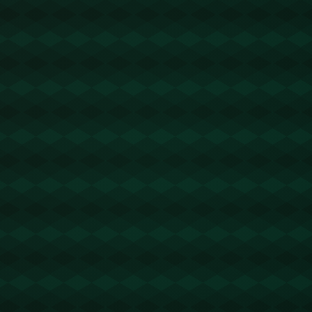
964.html
下一篇:
，国米
每体：孔德已连续99次出场，其中为巴萨出场81次取
得4球11助攻.