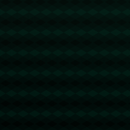
2026-01-14 18:45:15
有品位！https://www.quickq9.com
波场TRX能量租赁
2026-02-14 15:23:30
濡備綍鑳介噺绉熻祦 - 1.5 TRX=1
鍚︿氦鏄撴墍- 澶嶅埗鍦板潃銆怲AZdAh5LU
鎵嬬画璐硅浆璐?TG鏈哄櫒浜?@trxokokbothtt
wps
2026-03-04 05:13:19
态度决定一切，不错！https://www.web-
快连VPN下载
2026-03-06 09:23:20
太邪乎了吧？https://www.kuailian-cn.it