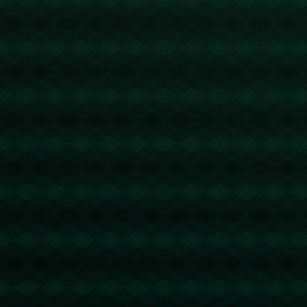
发布评论
评论列表
365网剧
2025-11-21 23:57:56
论坛的人气不行了！https://www.365dua
2K影视
2025-11-27 01:00:08
精华帖的节奏啊！https://www.2kdy.co
quickq电脑版