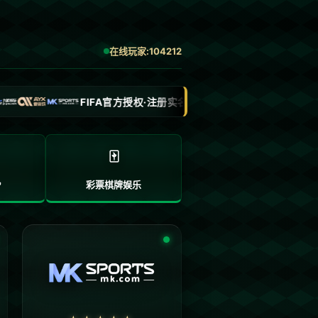
热门文章
欧冠最年轻进球榜：前两名由巴萨的
1
法蒂和亚马尔占据
欧冠最新夺冠赔率：曼城1赔2第一，
2
论
皇马和阿森纳排名二三位
一
欧冠杯小组赛：曼联和切尔西晋级16
3
强