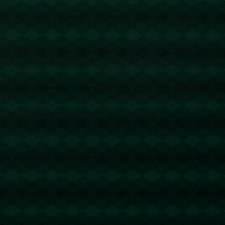
复
复
复