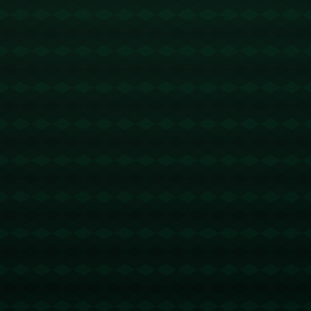
旺财28：输球怪环境？小特最新采访吐槽决赛母球很诡异：.
1558
2025 / 09 / 25