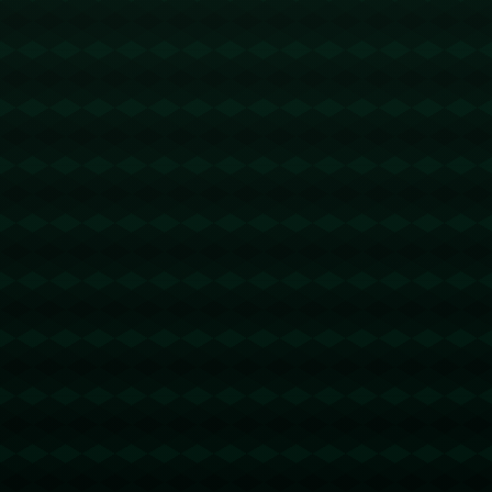
旺财28：输球怪环境？小特最新采访吐槽决赛母球很诡异：.
1550
2025 / 09 / 25