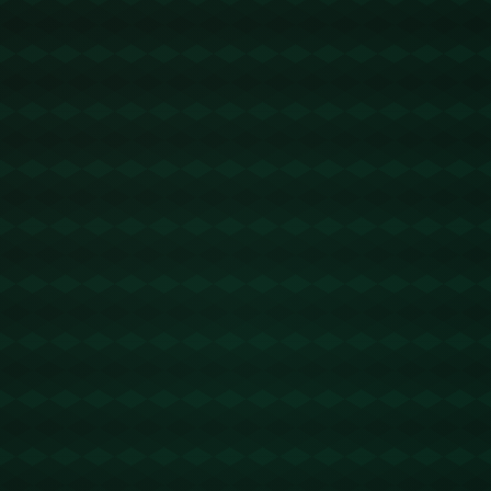
本文地址：
https://www.28wangcai.com/post/409.html
分享：
上一篇:
下一篇:
旺财28：体育2022年
旺财28：体育CBA：
12月04日《体育新
严格细致 媒体酒店防
闻》完整版
疫工作很讲究
相关文章