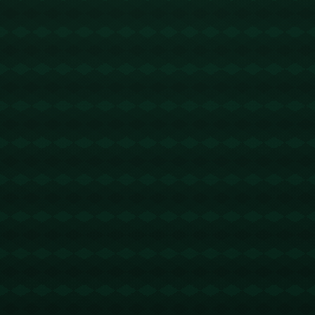
最后，作为这长达27年的**不败神话**的见证者、粉丝
和分析者，我们可以采取一个重要视角：这样的历史
记录不仅是巴萨的荣誉，更是一个个由策略、信任和
团队合作构建的成功案例。无论是面对巴拉多利德还
是其他对手，巴萨在主场的绝对优势将继续激励他们
在未来的比赛中更加辉煌。
版权声明：
本站文章如无特别标注，均为本站原创文
章，于2025-02-22，由
Ry3mYIM0l77yV0nv
发表，共
1053个字。
转载请注明出处：
Ry3mYIM0l77yV0nv，如有疑问，
请联系我们
本文地址：