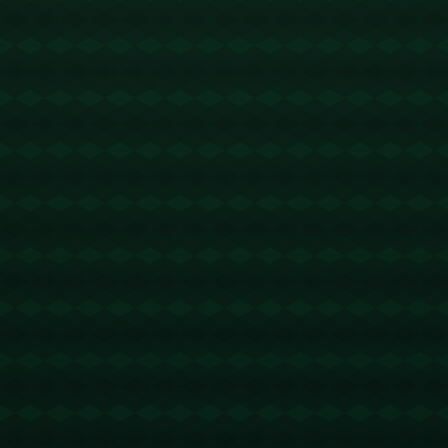
萨在西甲中继续前进提供了坚实的基础，也成为每场
比赛中他们信心的源泉。
版权声明：
本站文章如无特别标注，均为本站原创文
章，于2025-02-22，由
Ry3mYIM0l77yV0nv
发表，共
1002个字。
转载请注明出处：
Ry3mYIM0l77yV0nv，如有疑问，
请联系我们
本文地址：
https://www.28wangcai.com/post/636.html
分享：
上一篇:
下一篇: