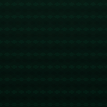
旺财28：绝对优势，
旺财28：绝对替补杀
巴萨主场对阵巴拉多利
手，杜兰赛季至今7粒
德已经有27年保持不
进球全部在替补出场后
败
打进
相关文章