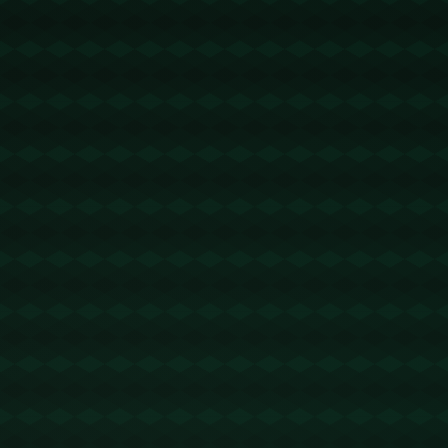
击。在与毕尔巴鄂竞技的比赛中，这一点显得尤为突
出。巴萨的中场经常能够在传球和控球上完全掌控局
势，使毕尔巴鄂竞技难以找到有利的反击空间。
此外，优秀的球员阵容也是巴萨成绩的保证。近十年
里，梅西、伊涅斯塔和哈维等传奇球星频频在与毕尔
巴鄂竞技的比赛中有出色表现。他们不仅在组织进攻
方面举足轻重，更是在需要时候一锤定音。即便在这
些巨星逐渐退役后，新生代如安苏·法蒂、加维等也在
持续接棒，确保球队的**竞争力**和实力不减。
一个具体的**案例分析**也许能更清晰地说明问题。
2018-2019赛季的比赛是巴萨统治力的经典之战。在
那场比赛中，巴萨不仅掌控了超过70%的控球率，更