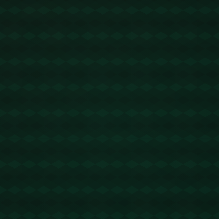
是利用快速传球和精准的射门2-0击败对手。整场比
赛，毕尔巴鄂竞技虽奋力抵抗，但始终难以撼动巴萨
的**固若金汤**。
不可忽视的是，毕尔巴鄂竞技虽然在面对巴萨时战绩
不佳，但他们一直是西甲中令人尊敬的对手。球队坚
持使用自家培养的球员，这种理念虽对短期成绩有一
定影响，但正是其独特的足球文化使得他们在面对任
何对手时毫不畏惧。只是面对巴萨这种实力超群的对
手，取得胜利的确困难重重。
总结来说，巴萨在主场对阵毕尔巴鄂竞技的9胜1平并
非偶然，而是球场优势、战术执行和球员实力共同作
用的结果旺财28官方网站。这种**绝对优势**无疑为巴