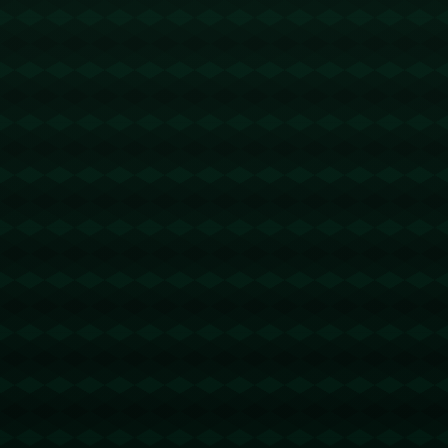
旺财28：雪上加霜林良铭“爆头”对手被直红罚下，国足少打一
人！.
1352
2025 / 09 / 26