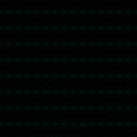
发布评论
暂时没有评论，来抢沙发吧~
关注我们