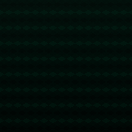
旺财28：输球怪环境？小特最新采访吐槽决赛母球很诡异：.
1553
2025 / 09 / 25